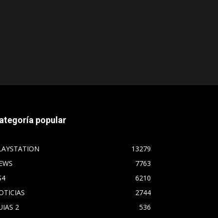
ategoría popular
LAYSTATION
13279
EWS
7763
S4
6210
OTICIAS
2744
UIAS 2
536