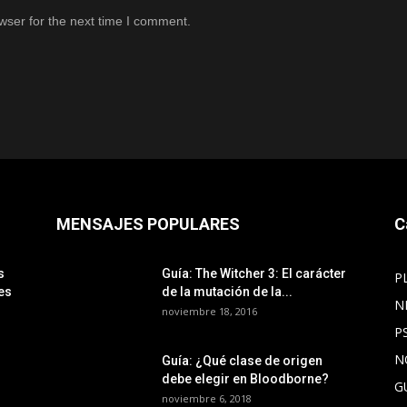
wser for the next time I comment.
MENSAJES POPULARES
C
s
Guía: The Witcher 3: El carácter
P
es
de la mutación de la...
N
noviembre 18, 2016
P
N
Guía: ¿Qué clase de origen
debe elegir en Bloodborne?
G
noviembre 6, 2018