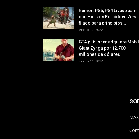
Rumor: PS5, PS4 Livestream
con Horizon Forbidden West
fijado para principios...
enero 12, 2022
GTA publisher adquiere Mobi
Giant Zynga por 12.700
millones de dólares
enero 11, 2022
SO
MAX
Cont