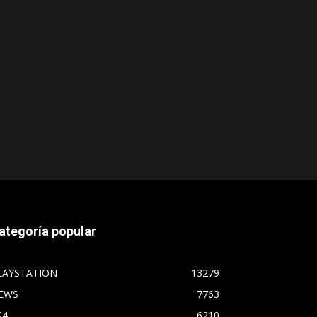
ategoría popular
LAYSTATION
13279
EWS
7763
S4
6210