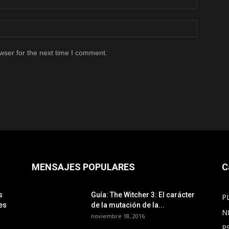
wser for the next time I comment.
MENSAJES POPULARES
C
s
Guía: The Witcher 3: El carácter
P
es
de la mutación de la...
N
noviembre 18, 2016
P