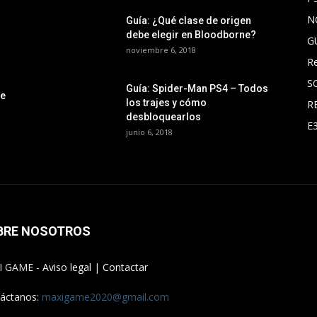
N
Guía: ¿Qué clase de origen
debe elegir en Bloodborne?
G
noviembre 6, 2018
R
S
Guía: Spider-Man PS4 – Todos
le
los trajes y cómo
R
desbloquearlos
E
junio 6, 2018
BRE NOSOTROS
I GAME -
Aviso legal
|
Contactar
áctanos:
maxigame2020@gmail.com