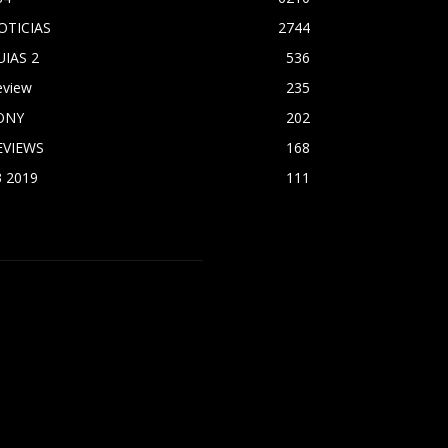
OTICIAS
2744
UIAS 2
536
eview
235
ONY
202
EVIEWS
168
3 2019
111