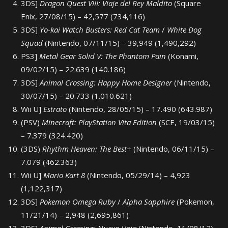
3DS]
Dragon Quest VIII: Viaje del Rey Maldito
(Square
Enix, 27/08/15) – 42,577 (734,116)
3DS]
Yo-kai Watch Busters: Red Cat Team
/
White Dog
Squad
(Nintendo, 07/11/15) – 39,949 (1,490,292)
PS3]
Metal Gear Solid V: The Phantom Pain
(Konami,
09/02/15) – 22.639 (140.186)
3DS]
Animal Crossing: Happy Home Designer
(Nintendo,
30/07/15) – 20.733 (1.010.621)
Wii U]
Estrato
(Nintendo, 28/05/15) – 17.490 (643.987)
(PSV)
Minecraft: PlayStation Vita Edition
(SCE, 19/03/15)
– 7.379 (324.420)
(3DS)
Rhythm Heaven: The Best+
(Nintendo, 06/11/15) –
7.079 (462.363)
Wii U]
Mario Kart 8
(Nintendo, 05/29/14) – 4,923
(1,122,317)
3DS]
Pokemon Omega Ruby
/
Alpha Sapphire
(Pokemon,
11/21/14) – 2,948 (2,695,861)