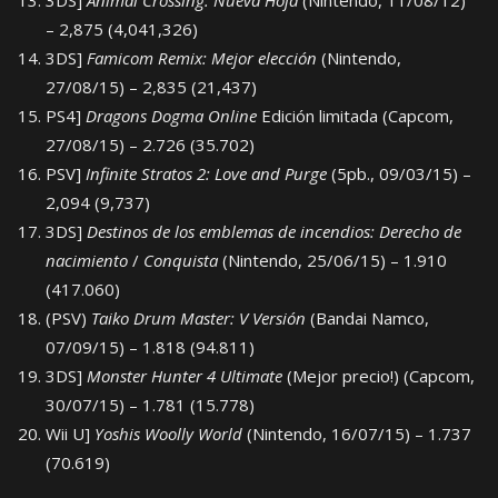
3DS]
Animal Crossing: Nueva Hoja
(Nintendo, 11/08/12)
– 2,875 (4,041,326)
3DS]
Famicom Remix: Mejor elección
(Nintendo,
27/08/15) – 2,835 (21,437)
PS4]
Dragons Dogma Online
Edición limitada (Capcom,
27/08/15) – 2.726 (35.702)
PSV]
Infinite Stratos 2: Love and Purge
(5pb., 09/03/15) –
2,094 (9,737)
3DS]
Destinos de los emblemas de incendios: Derecho de
nacimiento
/
Conquista
(Nintendo, 25/06/15) – 1.910
(417.060)
(PSV)
Taiko Drum Master: V Versión
(Bandai Namco,
07/09/15) – 1.818 (94.811)
3DS]
Monster Hunter 4 Ultimate
(Mejor precio!) (Capcom,
30/07/15) – 1.781 (15.778)
Wii U]
Yoshis Woolly World
(Nintendo, 16/07/15) – 1.737
(70.619)