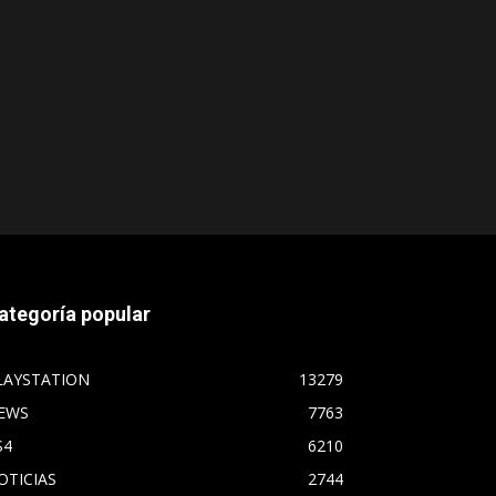
ategoría popular
LAYSTATION
13279
EWS
7763
S4
6210
OTICIAS
2744