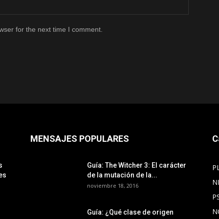
wser for the next time I comment.
MENSAJES POPULARES
C
s
Guía: The Witcher 3: El carácter
P
es
de la mutación de la...
N
noviembre 18, 2016
P
N
Guía: ¿Qué clase de origen