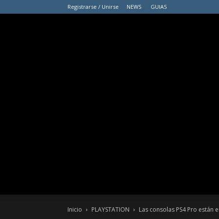
Registrarse / Unirse
NEWS
GUIAS
Inicio
PLAYSTATION
Las consolas PS4 Pro están 