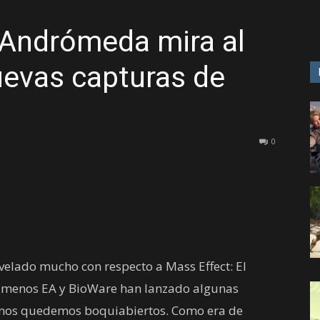
 Andrómeda mira al
GAME
uevas capturas de
0
evelado mucho con respecto a Mass Effect: El
 menos EA y BioWare han lanzado algunas
 nos quedemos boquiabiertos. Como era de