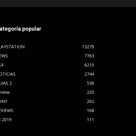
ategoría popular
LAYSTATION
13279
EWS
7763
S4
6210
OTICIAS
2744
UIAS 2
536
eview
235
ONY
202
EVIEWS
168
3 2019
111