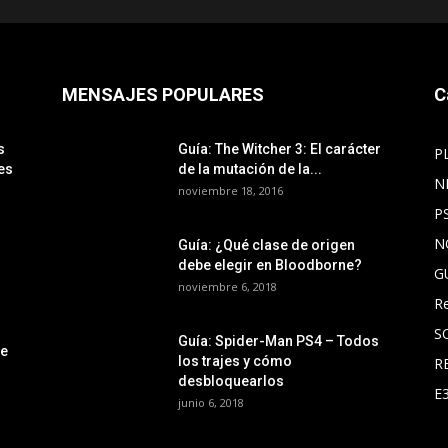
MENSAJES POPULARES
C
s
Guía: The Witcher 3: El carácter
P
es
de la mutación de la...
N
noviembre 18, 2016
P
N
Guía: ¿Qué clase de origen
debe elegir en Bloodborne?
G
noviembre 6, 2018
R
S
Guía: Spider-Man PS4 – Todos
le
los trajes y cómo
R
desbloquearlos
E
junio 6, 2018