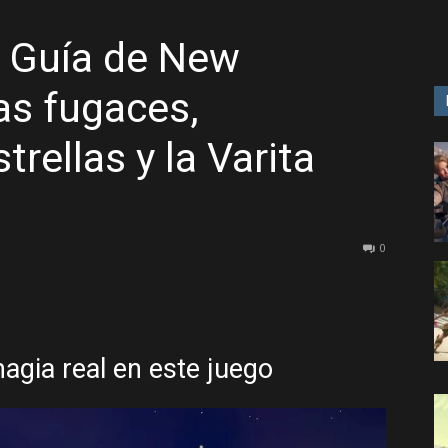
: Guía de New
GAME
as fugaces,
rellas y la Varita
0
magia real en este juego