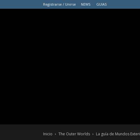
Registrarse / Unirse
NEWS
GUIAS
Inicio
The Outer Worlds
La guía de Mundos Exteri