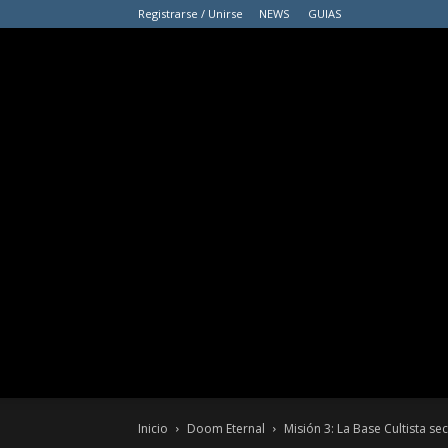
Registrarse / Unirse
NEWS
GUIAS
Inicio
Doom Eternal
Misión 3: La Base Cultista s