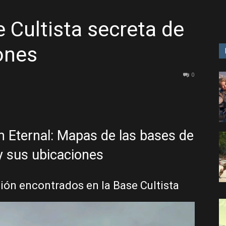
e Cultista secreta de
GAME
ones
0
 Eternal: Mapas de las bases de
 y sus ubicaciones
ión encontrados en la Base Cultista